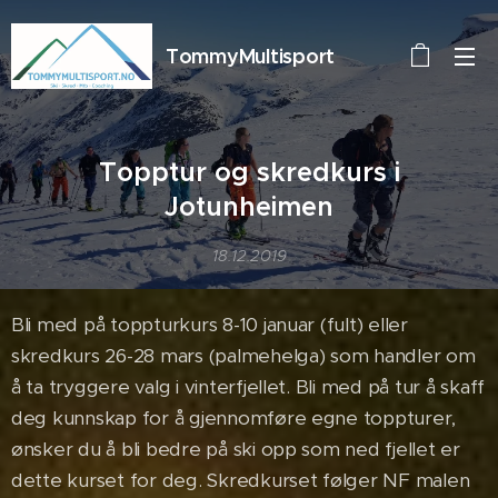
TommyMultisport
Topptur og skredkurs i
Jotunheimen
18.12.2019
Bli med på toppturkurs 8-10 januar (fult) eller
skredkurs 26-28 mars (palmehelga) som handler om
å ta tryggere valg i vinterfjellet. Bli med på tur å skaff
deg kunnskap for å gjennomføre egne toppturer,
ønsker du å bli bedre på ski opp som ned fjellet er
dette kurset for deg. Skredkurset følger NF malen