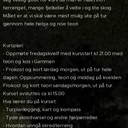
terrenget, mange fjellsider å velte i og lite skog
Målet er at vi skal være mest mulig ute på tur
gjennom hele helga og noe teori
Kursplan:
- Oppmøte fredagskvelf med kursstart kl 21.00 med
teori og kos i Gammen
- Frokost og kort lørdag morgen, ut på tur hele
dagen. Oppsummering, teori og middag på kvelden
Frokost og kort teori søndagsmorgen, ut på tur.
Kurset avsluttes ca kl 15.00
Hva lærer du på kurset:
- Turplanlegging, kart og kompass
- Tyde skredvarsel og andre hjelpemidler
- Hvordan unngå skredterreng