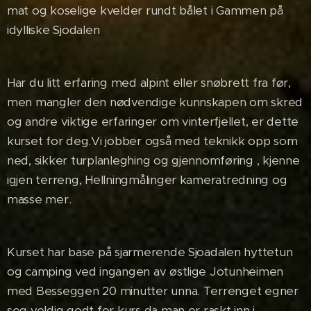
mat og koselige kvelder rundt bålet i Gammen på
idylliske Sjodalen
Har du litt erfaring med alpint eller snøbrett fra før,
men mangler den nødvendige kunnskapen om skred
og andre viktige erfaringer om vinterfjellet, er dette
kurset for deg.Vi jobber også med teknikk opp som
ned, sikker turplanleghing og gjennomføring , kjenne
igjen terreng, Hellningmålinger kameratredning og
masse mer.
Kurset har base på sjarmerende Sjoadalen hyttetun
og camping ved ingangen av østlige Jotunheimen
med Besseggen 20 minutter unna. Terrenget egner
seg veldig godt for kurs da man er raskt inn i