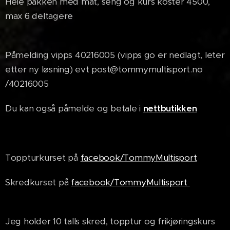
Hele pakken med mat, seng og kurs koster 4500,
max 6 deltagere
Påmelding vipps 40216005 (vipps go er nedlagt, leter
etter ny løsning) evt post@tommymultisport.no
/40216005
Du kan også påmelde og betale i
nettbutikken
Toppturkurset på
facebook/TommyMultisport
Skredkurset på
facebook/TommyMultisport
Jeg holder 10 talls skred, topptur og frikjøringskurs